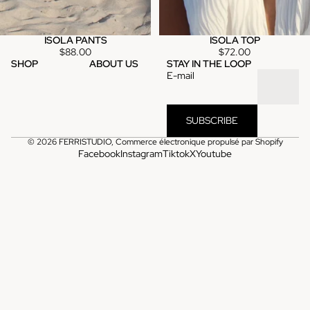
ISOLA PANTS
ISOLA TOP
Épuisé
Épuisé
$88.00
$72.00
SHOP
ABOUT US
STAY IN THE LOOP
E-mail
SUBSCRIBE
© 2026
FERRISTUDIO
,
Commerce électronique propulsé par Shopify
Facebook
Instagram
Tiktok
X
Youtube