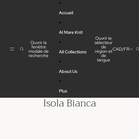
Ignorer et passer au contenu
Accueil
Al Mare Knit
Ouvrir le
Ouvrir la
sélecteur
fenêtre
de
CAD
/
FR
modale de
région et
All Collections
recherche
de
langue
About Us
Plus
Isola Bianca